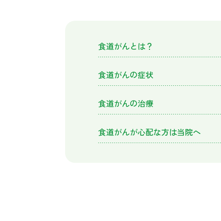
器
内
科、
内
食道がんとは？
視
鏡
食道がんの症状
内
科、
肝
食道がんの治療
臓
内
食道がんが心配な方は当院へ
科、
乳
腺
外
科
｜
も
り