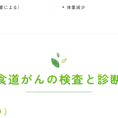
響による）
体重減少
食道がんの検査と診
ラ）