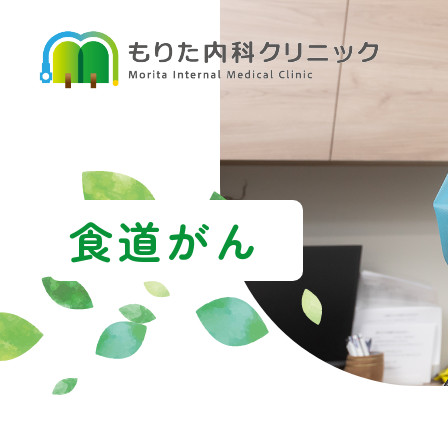
食
道
が
ん
｜
滋
賀
食道がん
県
栗
東
市
の
内
科、
消
化