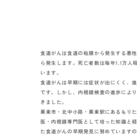
た
内
科
ク
リ
ニ
ッ
食道がんは食道の粘膜から発生する悪
ク
ら発生します。死亡者数は毎年1.1万
｜
草
います。
津・
食道がんは早期には症状が出にくく、
守
です。しかし、内視鏡検査の進歩によ
山
きました。
栗東市・北中小路・栗東駅にあるもり
医・内視鏡専門医として培った知識と
た食道がんの早期発見に努めています